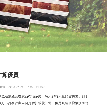
才算優質
間：2023-05-26
人氣：
74,799
竟這類產品在廣西有很多廠，每天都有大量的貨要出。對于
量好不好在行業里面打聽打聽就知道，但是呢這個模板沒有統