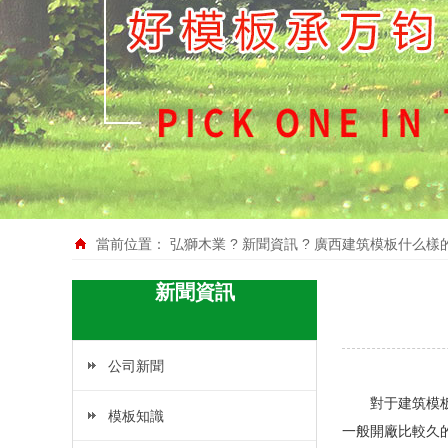
當前位置：
弘獅木業
?
新聞資訊
?
廣西建筑模板什么樣
新聞資訊
公司新聞
對于建筑模板這
模板知識
一般開廠比較久