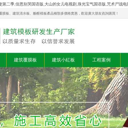
使第二季,佳恩别哭国语版,大山的女儿电视剧,珠光宝气国语版,咒术尸战
覆膜板、建筑清水板、酚醛模板產品種類多價格實惠，歡迎廣大朋友咨詢購買！
建筑覆膜板
建筑小紅板
工程案例